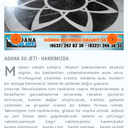
ADANA SU JETİ - HAKKIMIZDA
M
üşteri odaklı çalışırız. Müşteri beklentilerini eksiksiz
algılar, bu beklentileri çalışmalarımızda esas alırız.
Profesyonel çözümler üretiriz. Gelişime açık, modern
bir anlayış benimseriz. İşimizi ilk seferde doğru yaparız.
İnternet Teknolojisinin tüm renklerini taşırız. Müşterilerimizin iş
hedeflerini gerçekleştirme sürecinde rekabet güçlerini
artıracak, katma değer oluşturacak, kaliteli, gelişmiş
çözümler ve projeler üreten bir bilişim firması olmak.
Teknolojinin tüm renklerinde, global bir marka olmak. Adana
su jeti fason işleri yapılmaktadır adana su jeti,hayri
reklam,waterjet hayri reklam,pirinç kesimi,bakır
kesimi,alüminyum kesim,cam kesim,mermer kesim,granit